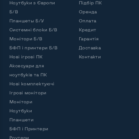
Ноутбуки з Європи
Підбір ПК
Б/В
Оренда
Планшеты Б/У
Оплата
Системні блоки Б/В
Кредит
Монітори Б/В
Гарантія
БФП і принтери Б/В
Доставка
Нові ігрові ПК
Контакти
Аксесуари для
ноутбуків та ПК
Нові комплектуючі
Ігрові монітори
Монітори
Ноутбуки
Планшети
БФП і Принтери
Роутери