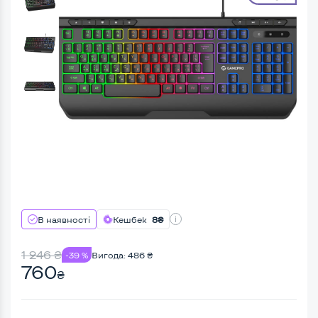
В наявності
Кешбек
8₴
1 246
₴
-39 %
Вигода:
486
₴
760
₴