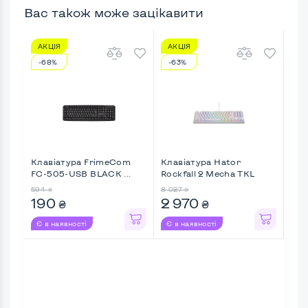
Вас також може зацікавити
АКЦІЯ
АКЦІЯ
АК
-68%
-63%
-5
Клавіатура FrimeCom
Клавіатура Hator
Кла
FC-505-USB BLACK ...
Rockfall 2 Mecha TKL
Fst
Orange ...
безд
594
8 027
2 51
₴
₴
190
2 970
1 
₴
₴
Є в наявності
Є в наявності
Є в