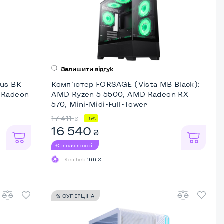
Залишити відгук
lus BK
Комп`ютер FORSAGE (Vista MB Black):
 Radeon
AMD Ryzen 5 5500, AMD Radeon RX
570, Mini-Midi-Full-Tower
17 411
₴
-5%
16 540
₴
Є в наявності
Кешбек
166 ₴
% СУПЕРЦІНА