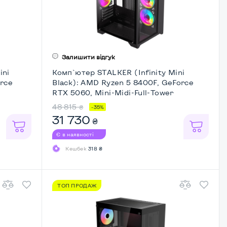
Залишити відгук
ini
Комп`ютер STALKER (Infinity Mini
orce
Black): AMD Ryzen 5 8400F, GeForce
RTX 5060, Mini-Midi-Full-Tower
48 815
₴
-35%
31 730
₴
Є в наявності
Кешбек
318 ₴
ТОП ПРОДАЖ