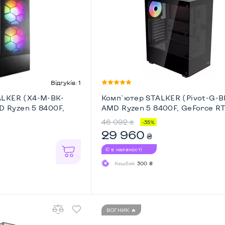
Відгуків: 1
ALKER (X4-M-BK-
Комп`ютер STALKER (Pivot-G-BK
MD Ryzen 5 8400F,
AMD Ryzen 5 8400F, GeForce R
46 092
₴
-35%
29 960
₴
Є в наявності
Кешбек
300 ₴
ВОГНИК 🔥