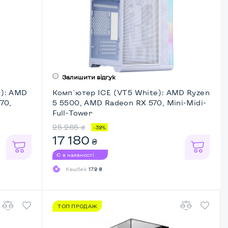
Залишити відгук
k): AMD
Комп`ютер ICE (VT5 White): AMD Ryzen
70,
5 5500, AMD Radeon RX 570, Mini-Midi-
Full-Tower
25 265
₴
-32%
17 180
₴
Є в наявності
Кешбек
172 ₴
ТОП ПРОДАЖ