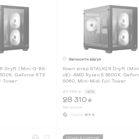
Залишити відгук
 Dryft (Mini-G-BK-
Комп`ютер STALKER Dryft (Min
3600X, GeForce RTX
v2): AMD Ryzen 5 3600X, GeFor
ll-Tower
5060, Mini-Midi-Full-Tower
47 183
₴
-40%
28 310
₴
Закінчився
Кешбек
284 ₴
ТІЛЬКИ В CHIPCHIP