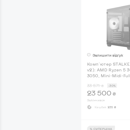
Залишити відгук
Комп`ютер STALKER
v2): AMD Ryzen 5 
3050, Mini-Midi-Fu
33 571
₴
-30%
23 500
₴
Закінчився
Кешбек
235 ₴
% СУПЕРЦІНА