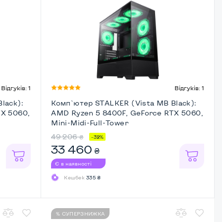
Відгуків: 1
Відгуків: 1
lack):
Комп`ютер STALKER (Vista MB Black):
TX 5060,
AMD Ryzen 5 8400F, GeForce RTX 5060,
Mini-Midi-Full-Tower
49 206
₴
-32%
33 460
₴
Є в наявності
Кешбек
335 ₴
% СУПЕРЗНИЖКА