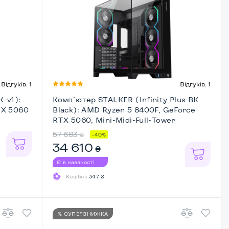
Відгуків: 1
Відгуків: 1
-v1):
Комп`ютер STALKER (Infinity Plus BK
TX 5060
Black): AMD Ryzen 5 8400F, GeForce
RTX 5060, Mini-Midi-Full-Tower
57 683
₴
-40%
34 610
₴
Є в наявності
Кешбек
347 ₴
% СУПЕРЗНИЖКА