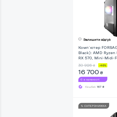
Залишити відгук
Комп`ютер FORSAG
Black): AMD Ryzen
RX 570, Mini-Midi-F
30 926
₴
-46%
16 700
₴
Є в наявності
Кешбек
167 ₴
% СУПЕРЗНИЖКА