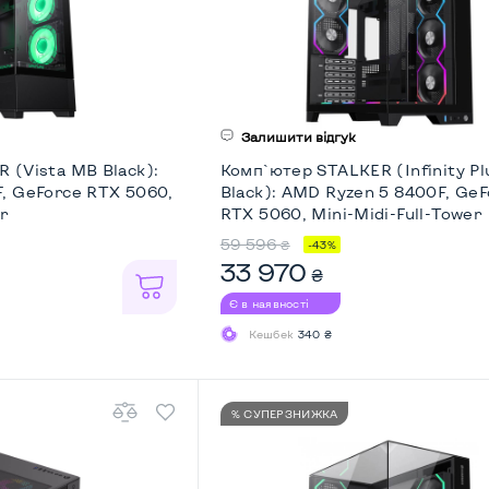
Залишити відгук
 (Vista MB Black):
Комп`ютер STALKER (Infinity Pl
, GeForce RTX 5060,
Black): AMD Ryzen 5 8400F, GeF
r
RTX 5060, Mini-Midi-Full-Tower
59 596
₴
-43%
33 970
₴
Є в наявності
Кешбек
340 ₴
% СУПЕРЗНИЖКА