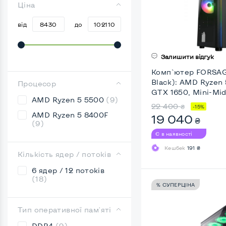
Ціна
від
до
Залишити відгук
Комп`ютер FORSAG
Black): AMD Ryzen
Процесор
GTX 1650, Mini-Mid
AMD Ryzen 5 5500
(9)
22 400
₴
-15%
AMD Ryzen 5 8400F
19 040
₴
(9)
Є в наявності
Кешбек
191 ₴
Кількість ядер / потоків
6 ядер / 12 потоків
(18)
% СУПЕРЦІНА
Тип оперативної пам'яті
DDR4
(9)