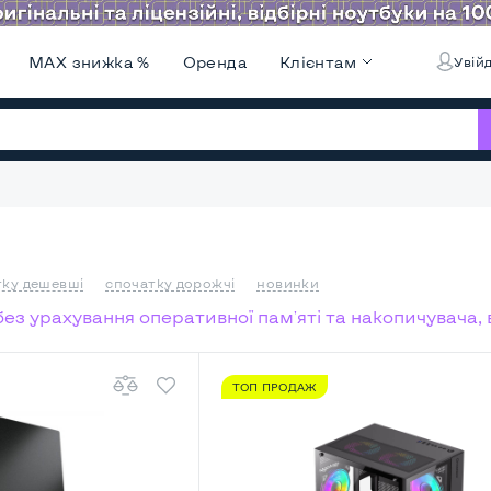
MAX знижка %
Оренда
Клієнтам
Увійд
тку дешевші
спочатку дорожчі
новинки
 без урахування оперативної пам'яті та накопичувача,
ТОП ПРОДАЖ