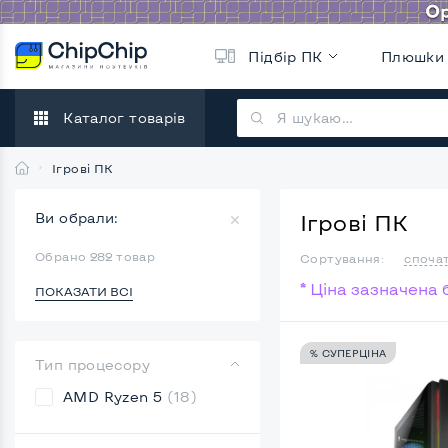
Підбір ПК
Плюшки
Каталог товарів
Ігрові ПК
Ви обрали:
Ігрові ПК
Обрано 282 товар
Сортування:
споча
* Ціна зазначена
ПОКАЗАТИ ВСІ
% СУПЕРЦІНА
Тип процесору
AMD Ryzen 5
(18)