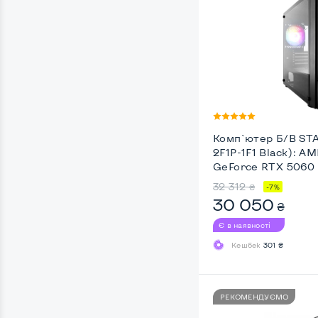
Комп`ютер Б/В ST
2F1P-1F1 Black): A
GeForce RTX 5060
32 312
₴
-7%
30 050
₴
Є в наявності
Кешбек
301 ₴
РЕКОМЕНДУЄМО