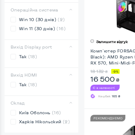
Операційна система
Win 10 (30 днів)
(2)
Win 11 (30 днів)
(16)
Залишити відгук
Вихід Display port
Комп`ютер FORSAGE
Так
(18)
Black): AMD Ryzen
RX 570, Mini-Midi-F
18 132
₴
-9%
Вихід HDMI
16 500
₴
Так
(18)
Є в наявності
Кешбек
165 ₴
Склад
Київ Оболонь
(16)
РЕКОМЕНДУЄМО
Харків Нікольский
(2)