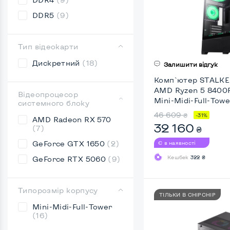
DDR5
(9)
Тип відеокарти
Дискретний
(18)
Залишити відгук
Комп`ютер STALKER
AMD Ryzen 5 8400F
Відеопроцесор
Mini-Midi-Full-Towe
системного блоку
46 609
₴
-31%
AMD Radeon RX 570
32 160
(7)
₴
GeForce GTX 1650
(2)
Є в наявності
Кешбек
322 ₴
GeForce RTX 5060
(9)
Типорозмір корпусу
ТІЛЬКИ В CHIPCHIP
Mini-Midi-Full-Tower
(16)