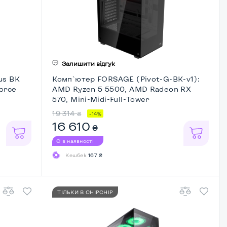
Залишити відгук
us BK
Комп`ютер FORSAGE (Pivot-G-BK-v1):
orce
AMD Ryzen 5 5500, AMD Radeon RX
570, Mini-Midi-Full-Tower
19 314
₴
-14%
16 610
₴
Є в наявності
Кешбек
167 ₴
ТІЛЬКИ В CHIPCHIP