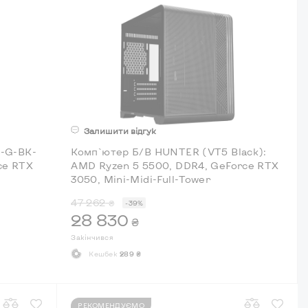
Залишити відгук
i-G-BK-
Комп`ютер Б/В HUNTER (VT5 Black):
ce RTX
AMD Ryzen 5 5500, DDR4, GeForce RTX
3050, Mini-Midi-Full-Tower
47 262
₴
-39%
28 830
₴
Закінчився
Кешбек
289 ₴
РЕКОМЕНДУЄМО