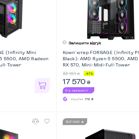
Залишити відгук
 (Infinity Mini
Комп`ютер FORSAGE (Infinity P
 5 5500, AMD Radeon
Black): AMD Ryzen 5 5500, AMD
ull-Tower
RX 570, Mini-Midi-Full-Tower
33 151
₴
-47%
17 570
₴
Є в наявності
Кешбек
176 ₴
ВОГНИК 🔥