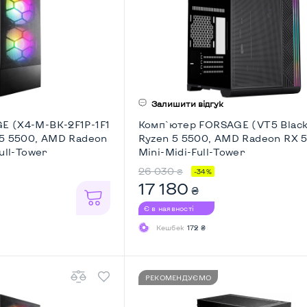
Залишити відгук
E (X4-M-BK-2F1P-1F1
Комп`ютер FORSAGE (VT5 Blac
 5 5500, AMD Radeon
Ryzen 5 5500, AMD Radeon RX 5
ull-Tower
Mini-Midi-Full-Tower
26 030
₴
-34%
17 180
₴
Є в наявності
Кешбек
172 ₴
РЕКОМЕНДУЄМО