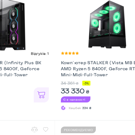
Відгуків: 1
(Infinity Plus BK
Комп`ютер STALKER (Vista MB B
5 8400F, GeForce
AMD Ryzen 5 8400F, GeForce R
i-Full-Tower
Mini-Midi-Full-Tower
34 361
₴
-3%
33 330
₴
Є в наявності
Кешбек
334 ₴
РЕКОМЕНДУЄМО