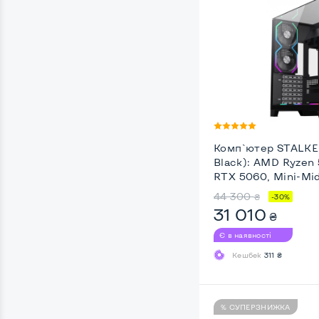
Комп`ютер STALKER 
Black): AMD Ryzen 
RTX 5060, Mini-Mid
44 300
₴
-30%
31 010
₴
Є в наявності
Кешбек
311 ₴
% СУПЕРЗНИЖКА