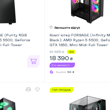
Залишити відгук
E (Purity RGB
Комп`ютер FORSAGE (Infinity M
 5 5500, GeForce
Black): AMD Ryzen 5 5500, GeF
i-Full-Tower
GTX 1650, Mini-Midi-Full-Tower
21 635
₴
-15%
18 390
₴
Є в наявності
Кешбек
184 ₴
ТОП ПРОДАЖ