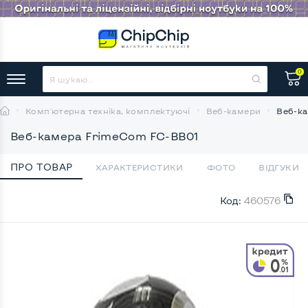
0
Комп'ютерна техніка, комплектуючі
Веб-камери
Веб-к
Веб-камера FrimeCom FC-BB01
ПРО ТОВАР
ХАРАКТЕРИСТИКИ
ФОТО
ВІДГУКИ
Код:
460576