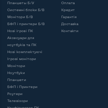
Планшеты Б/У
Оплата
Системні блоки Б/В
Кредит
Монітори Б/В
Гарантія
БФП і принтери Б/В
Доставка
Нові ігрові ПК
Контакти
Аксесуари для
ноутбуків та ПК
Нові комплектуючі
Ігрові монітори
Монітори
Ноутбуки
Планшети
БФП і Принтери
Роутери
Телевізори
Конфігуратор ПК