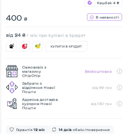
Кешбек
4 ₴
400
В наявності
₴
від 24 ₴
/ міс при купівлі в кредит
КУПИТИ В КРЕДИТ
Самовивіз з
магазину
Безкоштовно
ChipChip
Забрати з
відділення Нової
від 99 грн
Пошти
Адресна доставка
кур'єром Нової
від 130 грн
Пошти
Гарантія
12 міс
14 днів
обмін/повернення