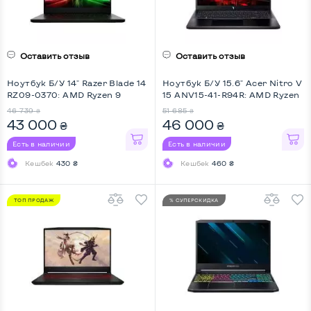
Оставить отзыв
Оставить отзыв
Ноутбук Б/У 14" Razer Blade 14
Ноутбук Б/У 15.6" Acer Nitro V
RZ09-0370: AMD Ryzen 9
15 ANV15-41-R94R: AMD Ryzen
5900HX, DDR4 16 GB, SSD 1
7 7735HS, DDR5 16 GB, SSD 512
46 739
51 685
₴
₴
TB, nVidia GeForce RTX 3060,
GB, nVidia GeForce RTX 4060,
43 000
46 000
₴
₴
IPS, Key Light
IPS, Full HD, Key Light
Есть в наличии
Есть в наличии
Кешбек
430 ₴
Кешбек
460 ₴
ТОП ПРОДАЖ
% СУПЕРСКИДКА