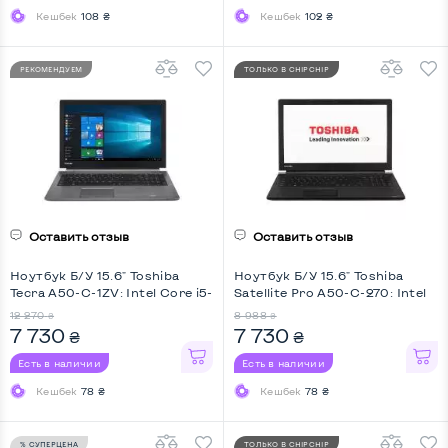
Кешбек
108 ₴
Кешбек
102 ₴
РЕКОМЕНДУЕМ
ТОЛЬКО В CHIPCHIP
Оставить отзыв
Оставить отзыв
Ноутбук Б/У 15.6" Toshiba
Ноутбук Б/У 15.6" Toshiba
Tecra A50-C-1ZV: Intel Core i5-
Satellite Pro A50-C-270: Intel
6200U, DDR3 8 GB, SSD 256
Core i5-6200U, DDR3 8 GB,
12 270
8 988
₴
₴
GB, Intel HD, IPS, Full HD
SSD 256 GB, Intel HD
7 730
7 730
₴
₴
Есть в наличии
Есть в наличии
Кешбек
78 ₴
Кешбек
78 ₴
% СУПЕРЦЕНА
ТОЛЬКО В CHIPCHIP