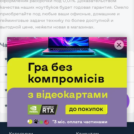
оформления рассрочки под 0,01%. Доказательством
качества наших ноутбуков будет годовая гарантия. Смело
приобретайте под любые ваши офисные, домашние и
гейминговые задачи технику по более доступной и
выгодной цене, нежели новая в магазинах.
Часто задаваемые вопросы
⭐ Есть ли смысл брать б/у ноутбук ради экономии
⭐ Стоит ли опасаться покупки б/у ноутбука
⭐ На что обратить внимание при покупке б/у ноутбука
⭐ Какой ноутбук выбрать в 2025 году?
ChipChip
звʼязок
Категории
Клиентам