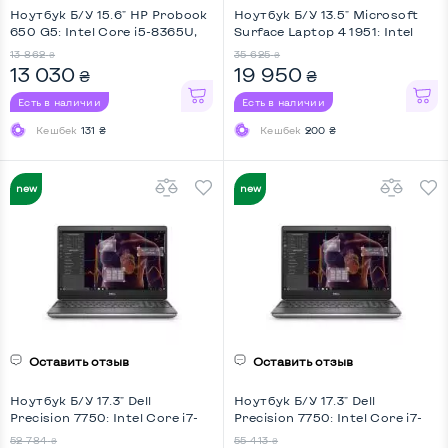
Ноутбук Б/У 15.6" HP Probook
Ноутбук Б/У 13.5" Microsoft
650 G5: Intel Core i5-8365U,
Surface Laptop 4 1951: Intel
DDR4 8 GB, SSD 512 GB, Intel
Core i7-1185G7, DDR4 16 GB,
13 862
35 625
₴
₴
HD, IPS, Full HD
SSD 256 GB, Intel Iris Xe, IPS,
13 030
19 950
₴
₴
Touchscreen, Key Light
Есть в наличии
Есть в наличии
Кешбек
131 ₴
Кешбек
200 ₴
НОВИНКА
НОВИНКА
Оставить отзыв
Оставить отзыв
Ноутбук Б/У 17.3" Dell
Ноутбук Б/У 17.3" Dell
Precision 7750: Intel Core i7-
Precision 7750: Intel Core i7-
10750H, DDR4 32 GB, SSD 512
10850H, DDR4 32 GB, SSD 512
52 784
55 413
₴
₴