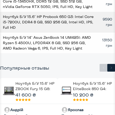
Core i5-13450HX, DDR5 12 GB, SSD 512 GB,
грн
nVidia GeForce RTX 5050, IPS, Full HD, Key Light
Ноутбук Б/У 15.6" HP Probook 650 G3: Intel Core
9590
i5-7200U, DDR4 8 GB, SSD 256 GB, Intel HD, IPS,
грн
Full HD
Ноутбук Б/У 14" Asus ZenBook 14 UM425I: AMD
13150
Ryzen 5 4500U, LPDDR4X 8 GB, SSD 256 GB,
грн
AMD Radeon Vega 6, IPS, Full HD, Key Light
Популярные отзывы
Ноутбук Б/У 15.6" HP
Ноутбук Б/У 15.6" HP
ZBOOK Fury 15 G8:
EliteBook 850 G4:
Intel Core i7-11800H,
41 600 ₴
Intel Core i5-7200U,
10 200 ₴
DDR4 32 GB, SSD 512
DDR4 8 GB, SSD 128
GB, nVidia RTX
GB, Intel HD, Full HD
Андрій
Ярослав
A2000, IPS, Full HD,