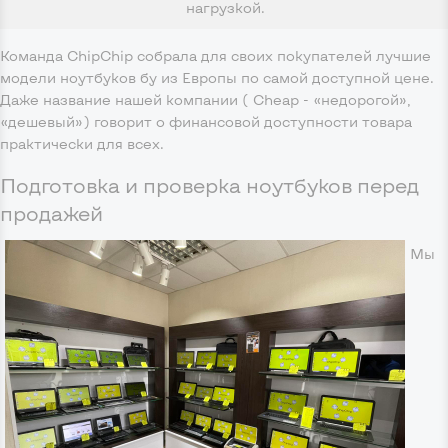
нагрузкой.
Команда ChipChip собрала для своих покупателей лучшие
модели ноутбуков бу из Европы по самой доступной цене.
Даже название нашей компании ( Cheap - «недорогой»,
«дешевый») говорит о финансовой доступности товара
практически для всех.
Подготовка и проверка ноутбуков перед
продажей
Мы