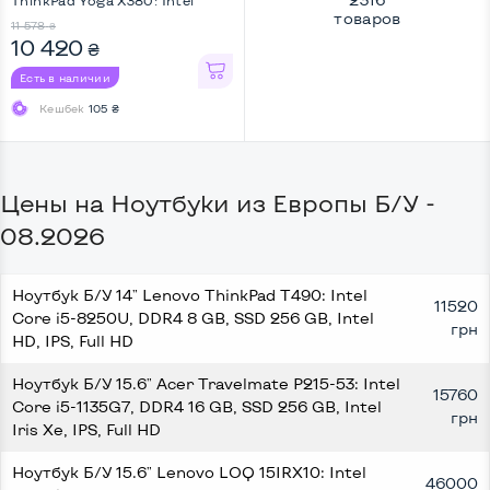
товаров
Core i5-8350U, DDR4 8 GB,
11 578
₴
SSD 128 GB, Intel HD, IPS, Full
10 420
₴
HD, Touchscreen, Key Light,
Screen 360
Есть в наличии
Кешбек
105 ₴
Цены на Ноутбуки из Европы Б/У -
08.2026
Ноутбук Б/У 14" Lenovo ThinkPad T490: Intel
11520
Core i5-8250U, DDR4 8 GB, SSD 256 GB, Intel
грн
HD, IPS, Full HD
Ноутбук Б/У 15.6" Acer Travelmate P215-53: Intel
15760
Core i5-1135G7, DDR4 16 GB, SSD 256 GB, Intel
грн
Iris Xe, IPS, Full HD
Ноутбук Б/У 15.6" Lenovo LOQ 15IRX10: Intel
46000