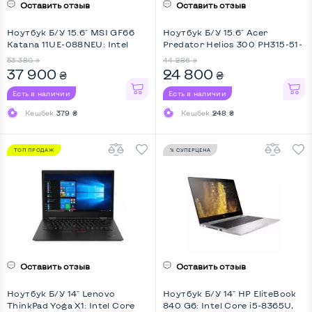
Оставить отзыв
Оставить отзыв
Ноутбук Б/У 15.6" MSI GF66
Ноутбук Б/У 15.6" Acer
Katana 11UE-088NEU: Intel
Predator Helios 300 PH315-51-
Core i7-11800H, DDR4 16 GB,
54ZD: Intel Core i5-8300H,
53 380
44 286
₴
₴
SSD 1 TB, nVidia GeForce RTX
DDR4 16 GB, SSD 128 GB + SSD
37 900
24 800
₴
₴
3060, IPS, Full HD, Key Light
1 TB, nVidia GeForce GTX 1050
Ti, IPS, Ful
Есть в наличии
Есть в наличии
Кешбек
379 ₴
Кешбек
248 ₴
ТОП ПРОДАЖ
% СУПЕРЦЕНА
Оставить отзыв
Оставить отзыв
Ноутбук Б/У 14" Lenovo
Ноутбук Б/У 14" HP EliteBook
ThinkPad Yoga X1: Intel Core
840 G6: Intel Core i5-8365U,