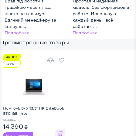
Брав під роботу з
Key Light
Простая и надёжная
графікою - все літає,
модель, без сюрпризов в
нічого не гальмує.
работе. Использую
Вдячний менеджеру за
каждый день - всё
консуль...
работает...
Подробнее
Подробнее
Просмотренные товары
АКЦИЯ
-27%
Ноутбук Б/У 13.3" HP EliteBook
830 G8: Intel ...
19 712
₴
14 390
₴
Есть в наличии