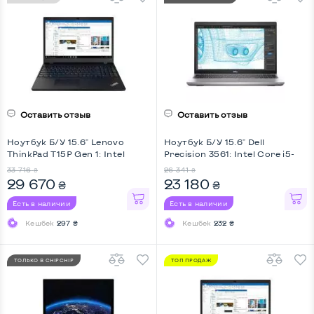
Оставить отзыв
Оставить отзыв
Ноутбук Б/У 15.6" Lenovo
Ноутбук Б/У 15.6" Dell
ThinkPad T15P Gen 1: Intel
Precision 3561: Intel Core i5-
Core i7-10750H, DDR4 32 GB,
11400H, DDR4 16 GB, SSD 256
33 716
26 341
₴
₴
SSD 512 GB, nVidia GeForce
GB + SSD 256 GB, nVidia
29 670
23 180
₴
₴
GTX 1050, IPS, Key Light
Quadro T600, IPS, Full HD, Key
Light
Есть в наличии
Есть в наличии
Кешбек
297 ₴
Кешбек
232 ₴
ТОЛЬКО В CHIPCHIP
ТОП ПРОДАЖ