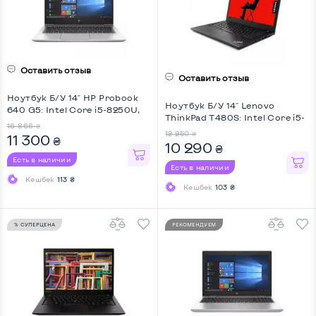
Оставить отзыв
Оставить отзыв
Ноутбук Б/У 14" HP Probook
Ноутбук Б/У 14" Lenovo
640 G5: Intel Core i5-8250U,
ThinkPad T480S: Intel Core i5-
DDR4 16 GB, SSD 256 GB, Intel
16 866
₴
8350U, DDR4 8 GB, SSD 256
UHD, Key Light
12 250
₴
11 300
₴
GB, Intel UHD, IPS, Full HD
10 290
₴
Есть в наличии
Есть в наличии
Кешбек
113 ₴
Кешбек
103 ₴
% СУПЕРЦЕНА
РЕКОМЕНДУЕМ