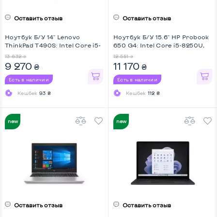
Оставить отзыв
Оставить отзыв
Ноутбук Б/У 14" Lenovo
Ноутбук Б/У 15.6" HP Probook
ThinkPad T490S: Intel Core i5-
650 G4: Intel Core i5-8250U,
8365U, DDR4 8 GB, SSD 256
DDR4 8 GB, SSD 256 GB, Intel
13 632
12 551
₴
₴
GB, Intel HD, IPS, Full HD
HD, IPS, Full HD
9 270
11 170
₴
₴
Есть в наличии
Есть в наличии
Кешбек
93 ₴
Кешбек
112 ₴
НОВИНКА
НОВИНКА
Оставить отзыв
Оставить отзыв