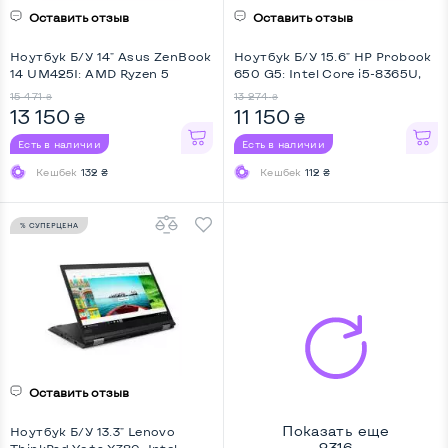
Оставить отзыв
Оставить отзыв
Ноутбук Б/У 14" Asus ZenBook
Ноутбук Б/У 15.6" HP Probook
14 UM425I: AMD Ryzen 5
650 G5: Intel Core i5-8365U,
4500U, LPDDR4X 8 GB, SSD
DDR4 8 GB, SSD 256 GB, Intel
15 471
13 274
₴
₴
256 GB, AMD Radeon Vega 6,
HD, IPS, Full HD
13 150
11 150
₴
₴
IPS, Full HD, Key Light
Есть в наличии
Есть в наличии
Кешбек
132 ₴
Кешбек
112 ₴
% СУПЕРЦЕНА
Оставить отзыв
Показать еще
Ноутбук Б/У 13.3" Lenovo
2316
ThinkPad Yoga X380: Intel