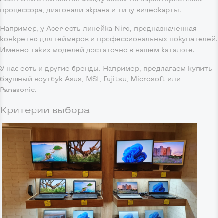
процессора, диагонали экрана и типу видеокарты.
Например, у Acer есть линейка Niro, предназначенная
конкретно для геймеров и профессиональных покупателей.
Именно таких моделей достаточно в нашем каталоге.
У нас есть и другие бренды. Например, предлагаем купить
бэушный ноутбук Asus, MSI, Fujitsu, Microsoft или
Panasonic.
Критерии выбора