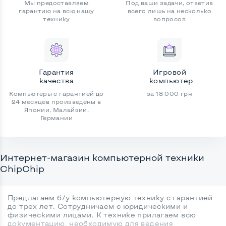
Мы предоставляем
Под ваши задачи, ответив
Ноутбук Б/У 15.6" Lenovo
Ноутбук Б/У 13.3" Lenovo
гарантию на всю нашу
всего лишь на несколько
ThinkPad T580: Intel Core i5-
ThinkPad L13 Gen 1: Intel Core
технику
вопросов
8250U, DDR4 8 GB, SSD 256
i5-10310U, DDR4 8 GB, SSD 128
16 046
11 122
₴
₴
GB, Intel HD, IPS, Full HD,
GB, Intel UHD, IPS, Full HD, Key
13 960
8 230
₴
₴
Touchscreen, 4G (LTE), Key
Light
Light, Два АКБ
Есть в наличии
Есть в наличии
Кешбек
140 ₴
Кешбек
83 ₴
Гарантия
Игровой
Оставить отзыв
Оставить отзыв
качества
компьютер
Компьютеры с гарантией до
за 18 000 грн
Ноутбук Б/У 14" DELL Latitude
Монитор Б/У 24" LG
24 месяцев произведены в
5410: Intel Core i5-10210U,
24MB55PY-I, Широкий
Японии, Малайзии,
НОВИНКА
НОВИНКА
DDR4 16 GB, SSD 256 GB, Intel
15 056
Германии
3 011
₴
₴
UHD, IPS, Full HD,
13 400
2 680
₴
₴
Touchscreen, Key Light
Есть в наличии
Есть в наличии
Интepнeт-мaгaзин компьютерной техники
Кешбек
134 ₴
Кешбек
27 ₴
ChipChip
Оставить отзыв
Оставить отзыв
Предлагаем б/у компьютерную технику с гарантией
Ноутбук Б/У 15.6" Dell
Принтер Б/У Canon i-SENSYS
до трех лет. Сотрудничаем с юридическими и
Precision 3530: Intel Core i7-
LBP710Cx, Цветной,
физическими лицами. К технике прилагаем всю
8850H, DDR4 8 GB, SSD 128
Лазерная печать
21 618
документацию, необходимую для ведения
8 356
₴
₴