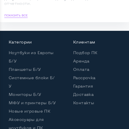
GB, nVidia Quadro P600, IPS,
14 700
6 100
отчетности.
₴
₴
Full HD, Key Light
Есть в наличии
Есть в наличии
Особенности б/у техники
ПОКАЗАТЬ ВСЕ
Кешбек
147 ₴
Кешбек
61 ₴
Магазин б/у компьютерной техники реализует
электронику, которую списали с баланса крупных
европейских или американских предприятий. Такие
компании приобретают компьютерные девайсы для
Категории
Клиентам
рабочих задач большими партиями по договору
НОВИНКА
НОВИНКА
лизинга. Он представляет собой долгосрочную
аренду с возможностью выкупа техники по
Ноутбуки из Европы
Подбор ПК
окончании действия соглашения.
Б/У
Аренда
В среднем такой договор рассчитан на 2–3 года,
Планшеты Б/У
Оплата
после чего ноутбуки и компьютеры продают и
покупают новые модели. Это обусловлено
Системные блоки Б/
Рассрочка
стратегией заграничных компаний, которая
У
Гарантия
заключается в частом обновлении рабочих
Оставить отзыв
Оставить отзыв
устройств.
Мониторы Б/У
Доставка
Ноутбук Б/У 17.3" Dell
Ноутбук Б/У 17.3" Dell
Мы закупаем компьютерную технику б/у и продаем в
Precision 7750: Intel Core i7-
МФУ и принтеры Б/У
Precision 7750: Intel Core i7-
Контакты
Украине. Учитывая, что в крупных корпорациях
10850H, DDR4 32 GB, SSD 512
10750H, DDR4 32 GB, SSD 512
55 413
52 784
₴
₴
электроника закупается в большом количестве,
Новые игровые ПК
GB, nVidia Quadro RTX 4000,
GB, nVidia Quadro RTX 3000,
41 560
39 060
₴
₴
выбираем поставщика, у которого техника
IPS, Full HD
IPS, Full HD, Key Light
Аксессуары для
простаивала или числилась в складских запасах, не
Есть в наличии
Есть в наличии
испытывала нагрузок и не исчерпала рабочий ресурс.
ноутбуков и ПК