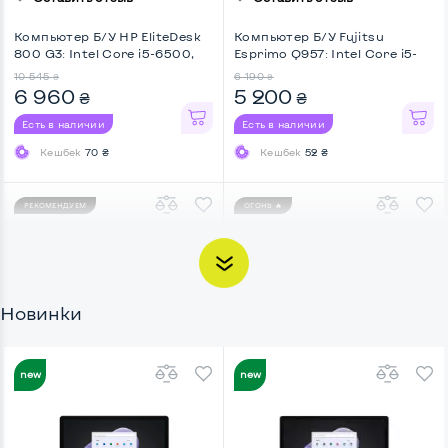
Компьютер Б/У HP EliteDesk
Компьютер Б/У Fujitsu
800 G3: Intel Core i5-6500,
Esprimo Q957: Intel Core i5-
DDR4 8 GB, SSD 256 GB, Intel
6500T, DDR4 8 GB, Intel HD,
10 545
6 190
₴
₴
HD, Micro-Nettop/USFF
Micro-Nettop/USFF
6 960
5 200
₴
₴
Есть в наличии
Есть в наличии
Кешбек
70 ₴
Кешбек
52 ₴
РЕКОМЕНДУЕМ
ОГОНЬ 🔥
Новинки
Оставить отзыв
Отзывов: 1
НОВИНКА
НОВИНКА
Ноутбук Б/У 14" Lenovo
Ноутбук Б/У 14" Getac S410
ThinkPad T14S Gen 1: Intel
G3-WL: Intel Core i5-8350U,
Core i5-10310U, DDR4 16 GB,
DDR4 8 GB, SSD 512 GB, Intel