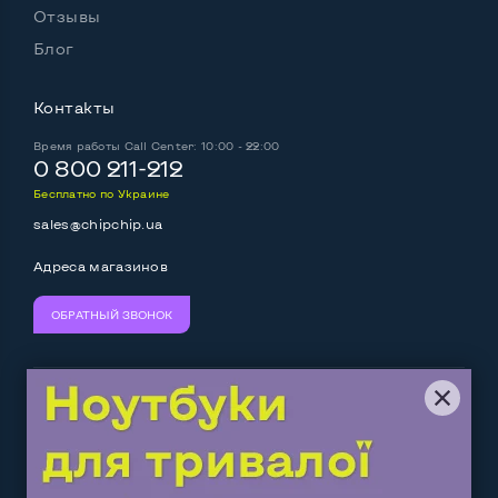
ресурсом циклов открывания-закрывания.
Отзывы
Целостность гнезда питания, чтобы в процессе
Блог
эксплуатации у пользователя не возникло проблем с
зарядкой портативного компьютера.
Состояние матрицы на рябь, инверсию цвета, полос,
Контакты
а также битых пикселей. При необходимости
Время работы
осматриваем крепления матричного шлейфа и его
Call Center: 10:00 - 22:00
0 800 211-212
целостность. Обращаем внимание на
Бесплатно по Украине
функциональность датчика Холла, который отвечает
за включение и выключение дисплея при открытии и
sales@chipchip.ua
закрытии крышки.
Адреса магазинов
Загрязненность системы охлаждения и
запыленность других комплектующих частей.
ОБРАТНЫЙ ЗВОНОК
Проводим полную чистку с заменой термопасты и
прокладок. Чистим клавиатуру.
Работоспособность SATA-устройств: жестких дисков
и твердотельных накопителей.
Мы принимаем:
Следите за нами:
На финальном этапе проводим контроль силы
затяжки винтов нижней крышки корпуса, чтобы при
транспортировке или эксплуатации они не
Work.ua
— самий кльовий
выкручивались. В продажу поступает только та