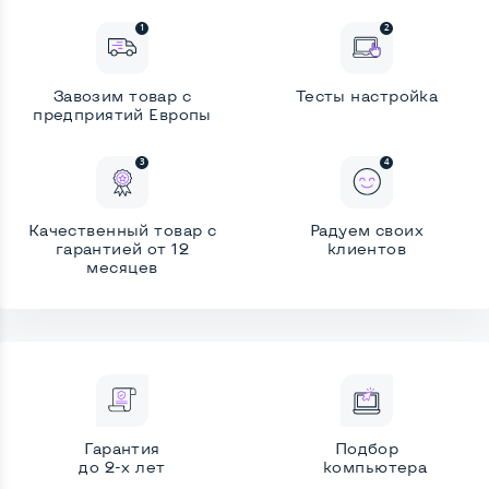
Кешбек
70 ₴
Кешбек
460 ₴
Оставить отзыв
Оставить отзыв
ОГОНЬ 🔥
ОГОНЬ 🔥
Ноутбук Б/У 14" Lenovo
Ноутбук Б/У 15.6" HP Probook
Завозим товар с
Тесты
настройка
ThinkPad T480S: Intel Core i5-
650 G5: Intel Core i5-8365U,
предприятий Европы
8350U, DDR4 8 GB, SSD 256
DDR4 8 GB, SSD 512 GB, Intel
12 250
13 862
₴
₴
GB, Intel UHD, IPS, Full HD
HD, IPS, Full HD
10 290
13 030
₴
₴
Есть в наличии
Есть в наличии
Кешбек
103 ₴
Кешбек
131 ₴
Качественный товар
с
Радуем своих
Оставить отзыв
гарантией от 12
Оставить отзыв
клиентов
месяцев
Ноутбук Б/У 15.6" Lenovo
Ноутбук Б/У 13.3" HP
НОВИНКА
НОВИНКА
ThinkPad L590: Intel Core i5-
EliteBook 830 G7: Intel Core
8265U, DDR4 16 GB, SSD 256
i5-10210U, DDR4 8 GB, SSD
13 888
15 482
₴
₴
GB, Intel UHD, IPS, Full HD,
256 GB, Intel UHD, IPS, Full
12 360
13 160
₴
₴
Key Light
HD, Key Light
Есть в наличии
Есть в наличии
Кешбек
124 ₴
Кешбек
132 ₴
Гарантия
Подбор
Отзывов: 1
Оставить отзыв
до 2-х лет
компьютера
ТОЛЬКО В CHIPCHIP
% СУПЕРЦЕНА