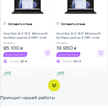
17 253
18 932
₴
₴
SSD 256 GB, Intel UHD, IPS,
UHD, Key Light
14 320
16 660
₴
₴
Full HD, Key Light
Есть в наличии
Есть в наличии
Кешбек
144 ₴
Кешбек
167 ₴
Оставить отзыв
Оставить отзыв
ТОЛЬКО В CHIPCHIP
ОГОНЬ 🔥
Ноутбук Б/У 13.5" Microsoft
Ноутбук Б/У 13.5" Microsoft
Surface Laptop 5 1951: Intel
Surface Laptop 4 1951: Intel
Core i5-1245U, DDR5 16 GB,
Core i7-1185G7, DDR4 16 GB,
28 202
35 625
₴
₴
SSD 512 GB, Intel Iris Xe, IPS,
SSD 256 GB, Intel Iris Xe, IPS,
25 100
19 950
₴
₴
Touchscreen, Key Light
Touchscreen, Key Light
Есть в наличии
Есть в наличии
Кешбек
251 ₴
Кешбек
200 ₴
Оставить отзыв
Оставить отзыв
Ноутбук Б/У 14" Fujitsu
Ноутбук Б/У 15.6" Acer Nitro
НОВИНКА
НОВИНКА
Lifebook E746: Intel Core i5-
V 15 ANV15-41-R94R: AMD
6200U, DDR4 8 GB, SSD 128
Ryzen 7 7735HS, DDR5 16 GB,
7 692
51 685
₴
₴
GB, Intel HD, IPS, Full HD, 4G
SSD 512 GB, nVidia GeForce
7 000
46 000
₴
₴
Принцип нашей работы
(LTE), Key Light
RTX 4060, IPS, Full HD, Key
Light
Есть в наличии
Есть в наличии